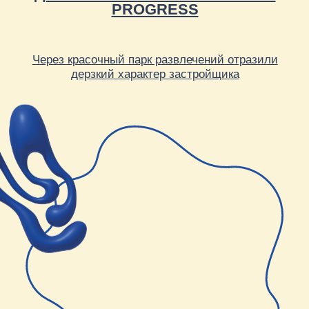
Red Pepper в
СМИ
в
СМИ