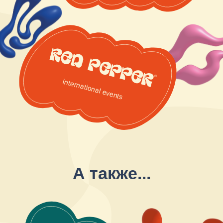
Подробнее про
наши направления
FOR BUSINESS
Cоздаем корпоративные и клиентские
мероприятия для бизнеса, повышаем
лояльность сотрудников компаний и её
узнаваемость на рынке.
Скачать презентацию