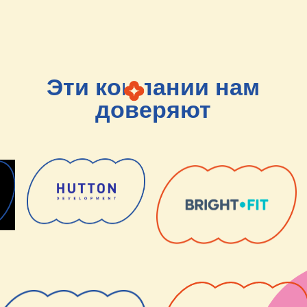
Оставьте свои
контакты, и мы
добавим
перца
в ваш
проект!
+7
Я прочитал и подтверждаю, что ознакомлен с
Политикой
в области обработки и защиты персональных данных
, а