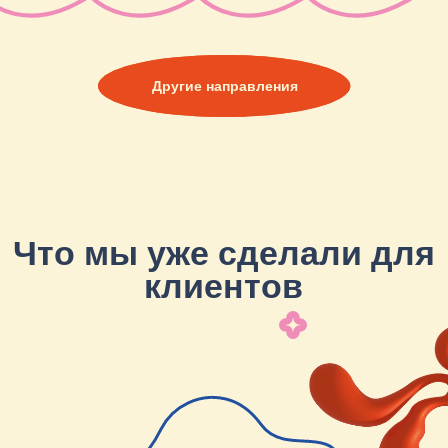
ELENA'S ITALIANO PARTY
Вдохновлялись домом Gucci, Елена –
стилист с большой семьей