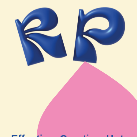
Effective. Creative. Hot.
Red Pepper Events работает по принципу
полного цикла и сопровождения
мероприятий
2006
год основания Red Pepper на
рынке событийного маркетинга
>
1800