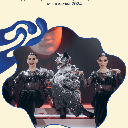
ПОКАЗ OUTFIT. OPEN AIR
Перфоманс-показ летней коллекции с
lounge-зонами
Все кейсы
Скачать презентацию
Эти компании нам
доверяют