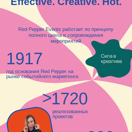
реализованных
проектов
>
400
упоминаний
в СМИ
>
450000
охват мероприятий
к 2024 году
Чем
мы
Чем мы занимаемся