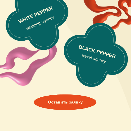
FOR PEOPLE
Организовываем частные события, подчеркиваем
и раскрываем характер личности, осуществляем
самые смелые задумки, работаем со звездами
любой величины.
Скачать презентацию
FOR FASHION
Самые стильные смелые события города.
Организация модных показов, презентация
брендов, клиентских дней. Red Pepper Agency
тонко чувствует потребности фэшн-индустрии.
Скачать презентацию