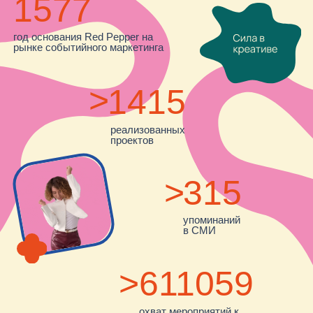
>
400
упоминаний
в СМИ
>
750000
охват мероприятий к
2025 году