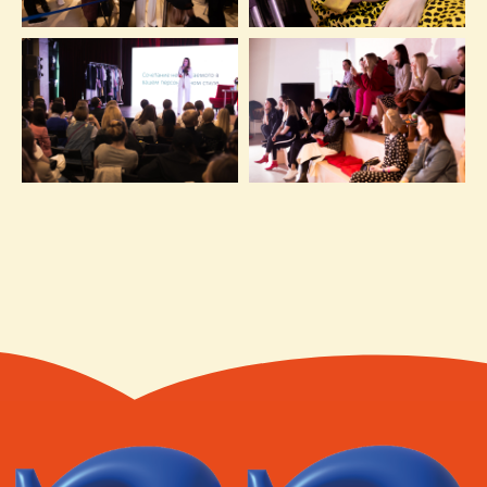
Екатеринбург, ул. Малышева,
71, оф. 805
Кейсы
О компании
Услуги
СМИ о нас
Направления
Контакты
Сайт сделали Панки
Политика в области обработки и защиты
персональных данных
Согласие на обработку персональных данных
Согласие на публикацию отзывов