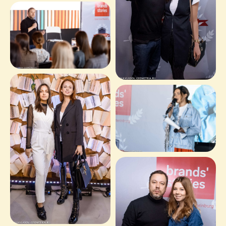
Оставьте свои
контакты, и мы
добавим
перца
в ваш
проект!