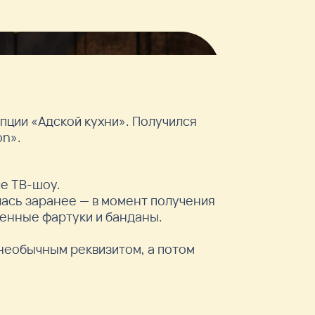
пции «Адской кухни». Получился
on».
ле ТВ-шоу.
лась заранее — в момент получения
енные фартуки и банданы.
 необычным реквизитом, а потом