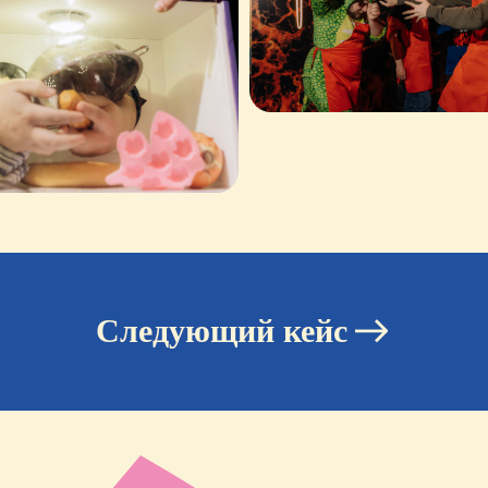
ьте свои контакты, и мы
авим
перца
в ваш проект!
Следующий кейс