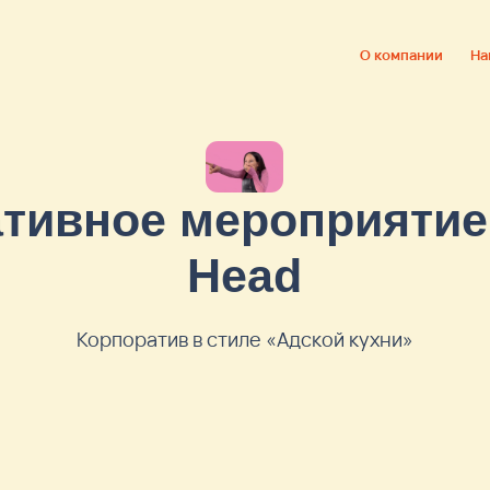
О компании
Направления
К
вное мероприятие для 
Head
Корпоратив в стиле «Адской кухни»