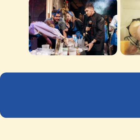
Остав
доб