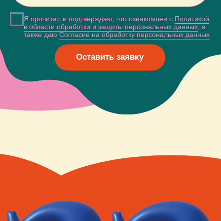
Екатеринбург, ул. Малышева,
71, оф. 805
Кейсы
О компании
Услуги
СМИ о нас
Направления
Контакты
Сайт сделали Панки
Политика в области обработки и защиты
персональных данных
Согласие на обработку персональных данных
Согласие на публикацию отзывов